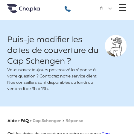
Chapka Assurances Voyages
Aller directement au contenu
M
☰
+33 1 74 85 50 50
fr
Puis-je modifier les
dates de couverture du
Cap Schengen ?
Vous n’avez toujours pas trouvé la réponse à
votre question ? Contactez notre service client.
Nos conseillers sont disponibles du lundi au
vendredi de 9h à 19h.
Aide
>
FAQ
>
Cap Schengen
>
Réponse