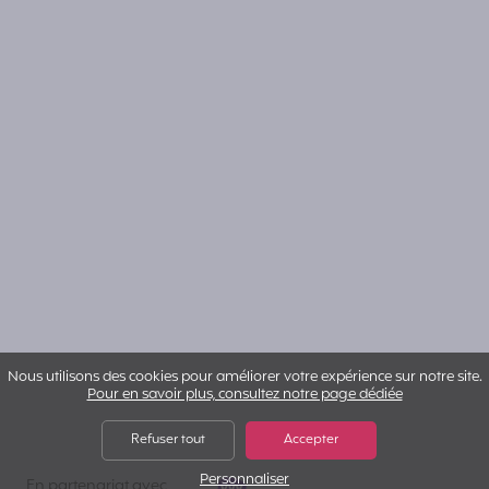
Nous utilisons des cookies pour améliorer votre expérience sur notre site.
Pour en savoir plus, consultez notre page dédiée
Refuser tout
Accepter
Personnaliser
VYV IA
En partenariat avec