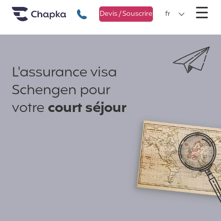
Chapka Assurances Voyages
Aller directement au contenu
M
☰
+33 1 74 85 50 50
Devis / Souscrire
fr
L'assurance visa
Schengen pour
votre
court séjour