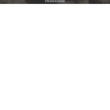
Personnaliser
Au fait, on ne s'est pas présenté!
On vous dit tout sur notre métier
On négocie des contrats
On est disponible pour
d'assurance
sur-mesure
traiter les urgences
.
avec des garanties solides
et au meilleur prix.