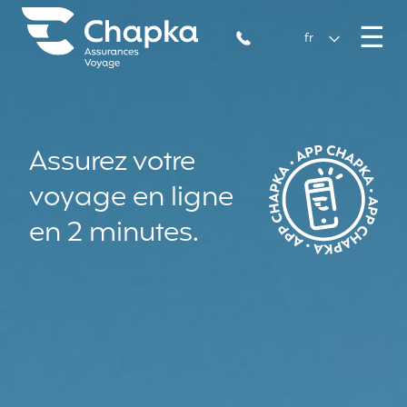
Chapka Assurances Voyages
Aller directement au contenu
M
☰
+33 1 74 85 50 50
fr
Assurez votre
voyage en ligne
en 2 minutes.