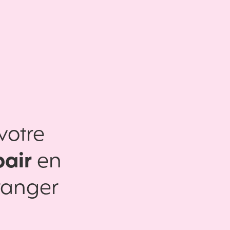
votre
pair
en
tranger