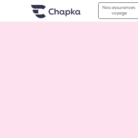
Chapka Assurances Voyages
Aller directement au contenu
Nos assurances
voyage