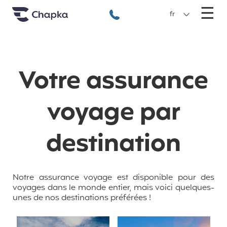
Chapka Assurances Voyages
Aller directement au contenu
M
☰
+33 1 74 85 50 50
fr
Votre assurance
voyage par
destination
Notre assurance voyage est disponible pour des
voyages dans le monde entier, mais voici quelques-
unes de nos destinations préférées !