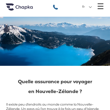
Chapka Assurances Voyages
Aller directement au contenu
M
☰
+33 1 74 85 50 50
fr
Quelle assurance pour voyager
en Nouvelle-Zélande ?
Il existe peu d'endroits au monde comme la Nouvelle-
Zélande. Un pays où l'on trouve à la fois un peu d'Islande,