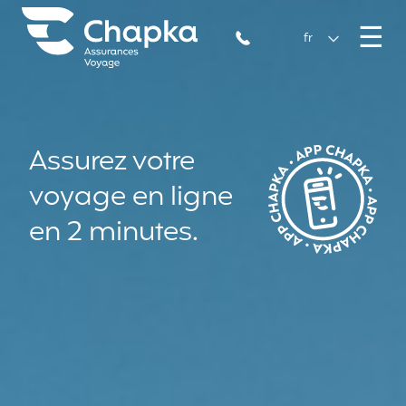
Chapka Assurances Voyages
Aller directement au contenu
M
☰
+33 1 74 85 50 50
fr
Assurez votre
voyage en ligne
en 2 minutes.