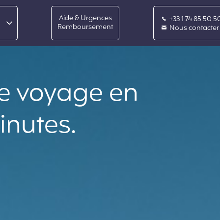
s
Aide & Urgences
+33 1 74 85 50 5
Remboursement
Nous contacter
re voyage en
inutes.