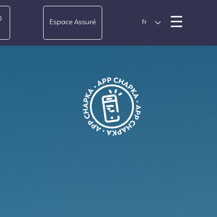
Men
☰
0
Espace Assuré
fr