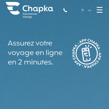
Chapka Assurances Voyages
Aller directement au contenu
M
☰
+33 1 74 85 50 50
fr
Assurez votre
voyage en ligne
en 2 minutes.