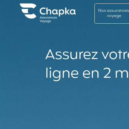
Chapka Assurances Voyages
Aller directement au contenu
Nos assurance
voyage
Assurez vot
ligne en 2 m