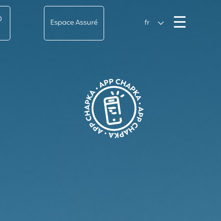
Men
☰
0
Espace Assuré
fr