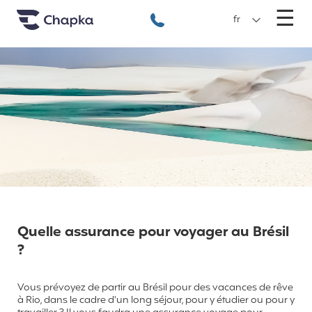
Chapka Assurances Voyages
Aller directement au contenu
M
☰
+33 1 74 85 50 50
fr
Quelle assurance pour voyager au Brésil
?
Vous prévoyez de partir au Brésil pour des vacances de rêve
à Rio, dans le cadre d'un long séjour, pour y étudier ou pour y