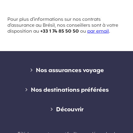
Pour plus d'informations sur nos contrats
d'assurance au Brésil, nos conseillers sont à votre
disposition au
+33 1 74 85 50 50
ou
par email
.
Liens divers
Nos assurances voyage
Assurance voyage courte durée
Nos destinations préférées
Assurance voyage longue durée
Assurance voyage en Australie
Découvrir
Assurance voyage annuelle
Assurance voyage au Canada
Qui sommes-nous ?
Assurance voyage PVT