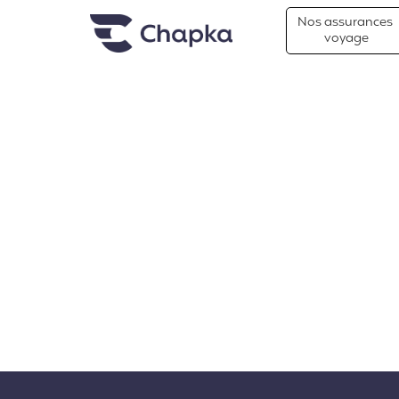
Chapka Assurances Voyages
Aller directement au contenu
Nos assurances
voyage