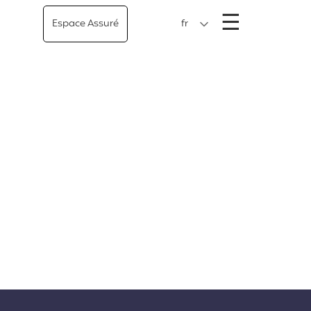
Menu
☰
Espace Assuré
fr