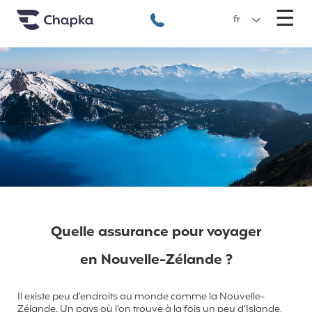
Chapka Assurances Voyages
Aller directement au contenu
M
☰
+33 1 74 85 50 50
fr
Quelle assurance pour voyager
en Nouvelle-Zélande ?
Il existe peu d'endroits au monde comme la Nouvelle-
Zélande. Un pays où l'on trouve à la fois un peu d'Islande,