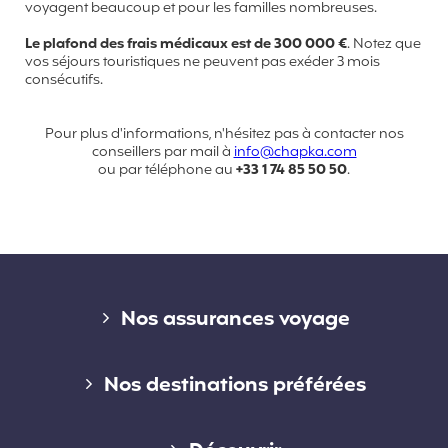
voyagent beaucoup et pour les familles nombreuses.
Le plafond des frais médicaux est de 300 000
€
. Notez que
vos séjours touristiques ne peuvent pas exéder 3 mois
consécutifs.
Pour plus d'informations, n'hésitez pas à contacter nos
conseillers par mail à
info@chapka.com
ou par téléphone au
+33 1 74 85 50 50
.
Liens divers
Nos assurances voyage
Assurance voyage courte durée
Nos destinations préférées
Assurance voyage longue durée
Assurance voyage en Australie