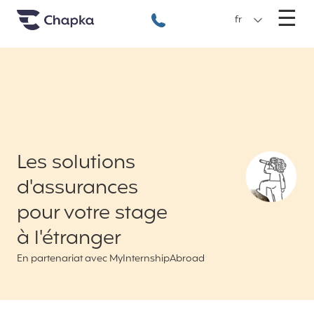
Chapka Assurances Voyages
Aller directement au contenu
M
☰
+33 1 74 85 50 50
fr
Les solutions
d'assurances
pour votre stage
à l'étranger
En partenariat avec MyInternshipAbroad