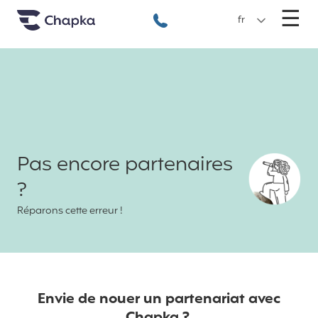
Chapka Assurances Voyages
Aller directement au contenu
M
☰
+33 1 74 85 50 50
fr
Pas encore partenaires
?
Réparons cette erreur !
Envie de nouer un partenariat avec
Chapka ?