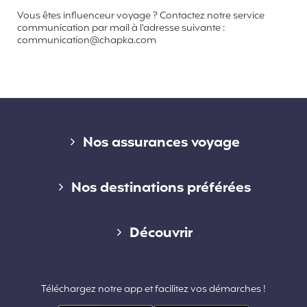
Vous êtes influenceur voyage ? Contactez notre service
communication par mail à l'adresse suivante :
communication@chapka.com
Liens divers
Nos assurances voyage
Assurance voyage courte durée
Nos destinations préférées
Assurance voyage longue durée
Assurance voyage en Australie
Découvrir
Assurance voyage annuelle
Assurance voyage au Canada
Qui sommes-nous ?
Assurance voyage PVT
Téléchargez notre app et facilitez vos démarches !
Assurance voyage aux Etats-Unis
Espace pro & partenariats