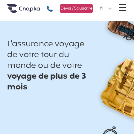
Chapka Assurances Voyages
Aller directement au contenu
M
☰
+33 1 74 85 50 50
Devis / Souscrire
fr
L'assurance voyage
de votre tour du
monde ou de votre
voyage de plus de 3
mois