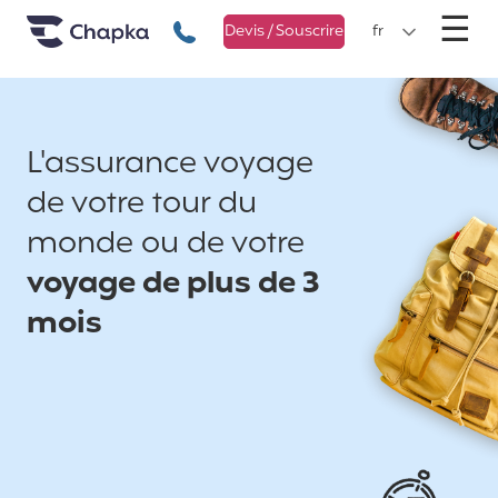
Chapka Assurances Voyages
Aller directement au contenu
M
☰
+33 1 74 85 50 50
Devis / Souscrire
fr
L'assurance voyage
de votre tour du
monde ou de votre
voyage de plus de 3
mois