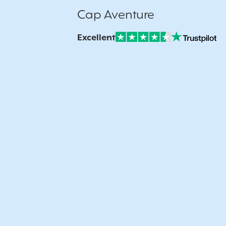
Cap Aventure
Excellent
Note sur Avis vérifiés :