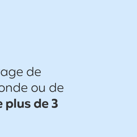
yage de
monde ou de
 plus de 3