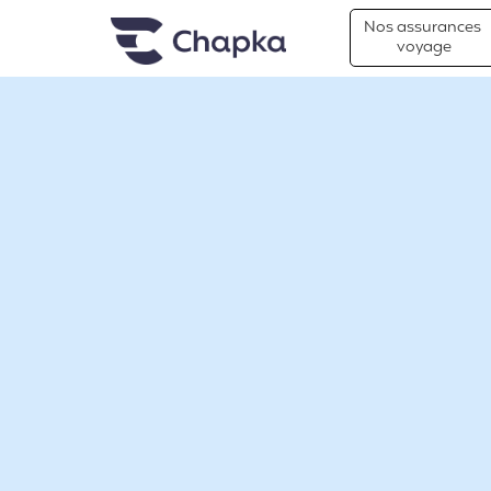
Chapka Assurances Voyages
Aller directement au contenu
Nos assurances
voyage