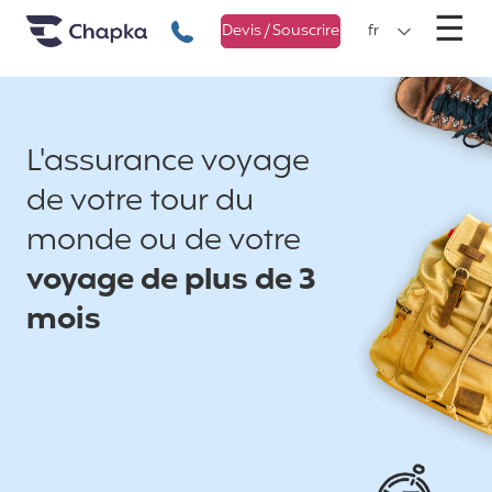
Chapka Assurances Voyages
Aller directement au contenu
M
☰
+33 1 74 85 50 50
Devis / Souscrire
fr
L'assurance voyage
de votre tour du
monde ou de votre
voyage de plus de 3
mois