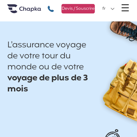
Chapka Assurances Voyages
Aller directement au contenu
M
☰
+33 1 74 85 50 50
Devis / Souscrire
fr
L'assurance voyage
de votre tour du
monde ou de votre
voyage de plus de 3
mois