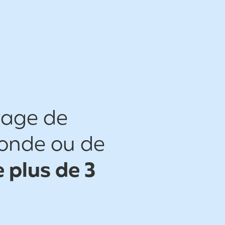
yage de
monde ou de
 plus de 3