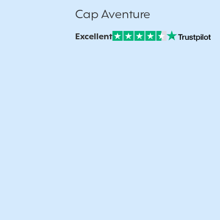
Cap Aventure
Excellent
Note sur Avis vérifiés :