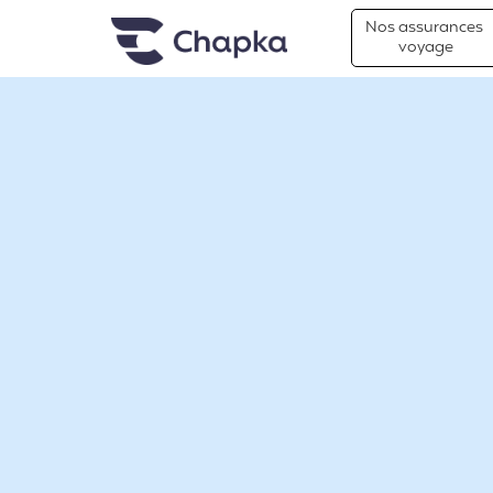
Chapka Assurances Voyages
Aller directement au contenu
Nos assurances
voyage