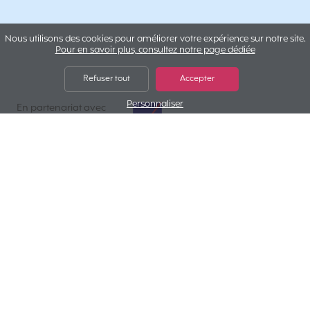
Nous utilisons des cookies pour améliorer votre expérience sur notre site.
Pour en savoir plus, consultez notre page dédiée
Refuser tout
Accepter
Personnaliser
AXA Assistance
En partenariat avec
Pourquoi choisir
Cap Aventure ?
Une couverture médicale complète
On vous assure à 100% et en illimité en cas
d'accident ou de maladie imprévisible.