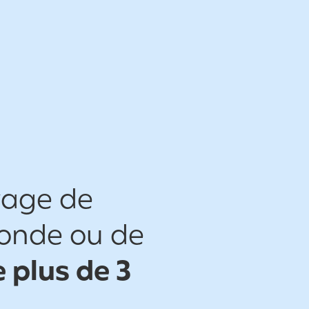
yage de
monde ou de
 plus de 3