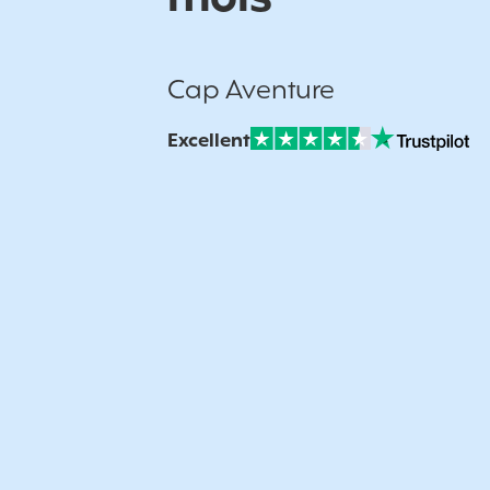
Cap Aventure
Excellent
Note sur Avis vérifiés :