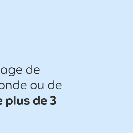
yage de
monde ou de
 plus de 3