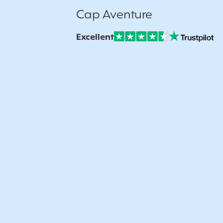
Cap Aventure
Excellent
Note sur Avis vérifiés :