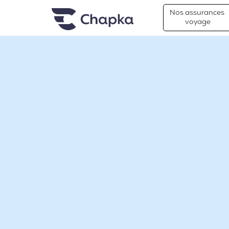
Chapka Assurances Voyages
Aller directement au contenu
Nos assurances
voyage