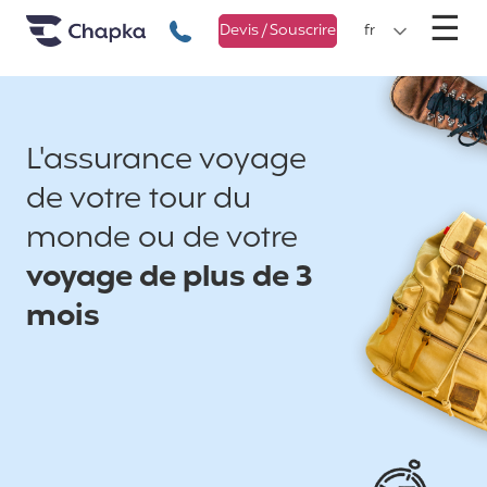
Chapka Assurances Voyages
Aller directement au contenu
M
☰
+33 1 74 85 50 50
Devis / Souscrire
fr
L'assurance voyage
de votre tour du
monde ou de votre
voyage de plus de 3
mois