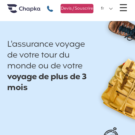
Chapka Assurances Voyages
Aller directement au contenu
M
☰
+33 1 74 85 50 50
Devis / Souscrire
fr
L'assurance voyage
de votre tour du
monde ou de votre
voyage de plus de 3
mois