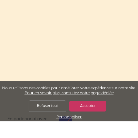
Nous utilisons des cookies pour améliorer votre expérience sur notre site.
Pour en savoir plus, consultez notre page dédiée
Refuser tout
Accepter
Personnaliser
AXA Assistance
En partenariat avec