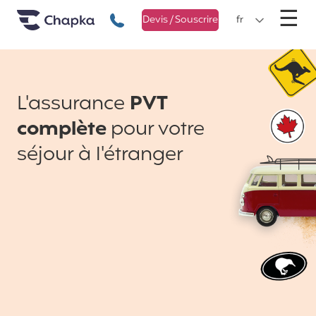
Chapka Assurances Voyages
Aller directement au contenu
M
☰
+33 1 74 85 50 50
Devis / Souscrire
fr
L'assurance
PVT
complète
pour votre
séjour à l'étranger