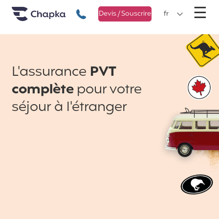
Chapka Assurances Voyages
Aller directement au contenu
M
☰
+33 1 74 85 50 50
Devis / Souscrire
fr
L'assurance
PVT
complète
pour votre
séjour à l'étranger