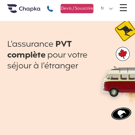
Chapka Assurances Voyages
Aller directement au contenu
M
☰
+33 1 74 85 50 50
Devis / Souscrire
fr
L'assurance
PVT
complète
pour votre
séjour à l'étranger