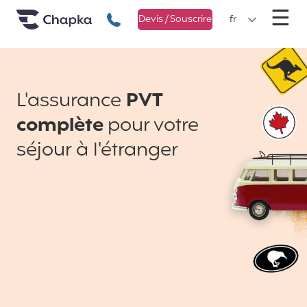
Chapka Assurances Voyages
Aller directement au contenu
M
☰
+33 1 74 85 50 50
Devis / Souscrire
fr
L'assurance
PVT
complète
pour votre
séjour à l'étranger