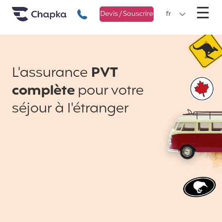
Chapka Assurances Voyages
Aller directement au contenu
M
☰
+33 1 74 85 50 50
Devis / Souscrire
fr
L'assurance
PVT
complète
pour votre
séjour à l'étranger