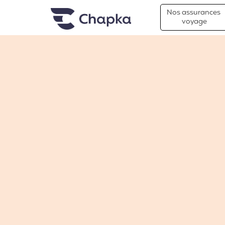
Chapka Assurances Voyages
Aller directement au contenu
Nos assurances
voyage