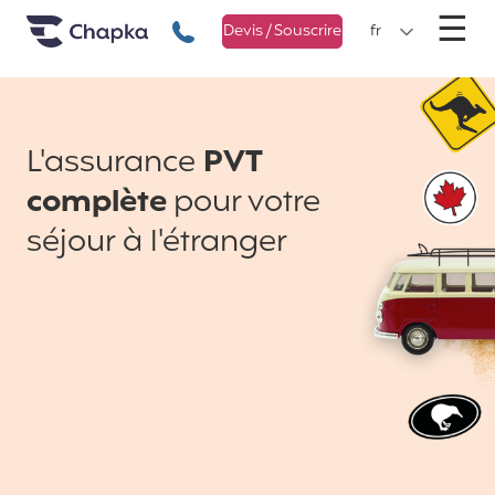
Chapka Assurances Voyages
Aller directement au contenu
M
☰
+33 1 74 85 50 50
Devis / Souscrire
fr
L'assurance
PVT
complète
pour votre
séjour à l'étranger