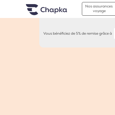
Chapka Assurances Voyages
Aller directement au contenu
Nos assurances
voyage
Vous bénéficiez de 5% de remise grâce à
DREAM EXPLORERS