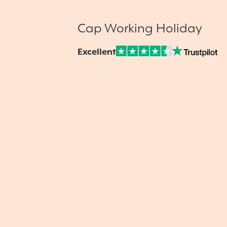
Cap Working Holiday
Excellent
Note sur Avis vérifiés :