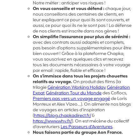
Notre métier : anticiper vos risques !
On vous conseille et vous défend :
chaque jour,
nous conseillons des centaines de clients, en
leur expliquant ce pour quoi ils sont couverts, et
aussi, ce pour quoi ils ne le sont pas ! La défense
de nos clients est inscrite dans nos gènes !
On simplifie l’assurance pour plus de sérénité :
avec des contrats aussi adaptés et complets,
pas besoin d’options supplémentaires pour être
bien couvert ! Grâce à la plateforme Chapka,
vous souscrivez en quelques clics et recevez
tous les documents nécessaires à votre voyage
par email : rapide, fiable et efficace !
On s’immisce dans tous les projets chouettes
relatifs au voyage.
On produit des films (la
trilogie
Génération Working Holiday
,
Génération
Expat
,
Génération Tour du Monde
des Coflocs,
Premiers pas vers un voyage engagé
de Loris
Monteux et Alex Vizeo…). On alimente nos blogs
de voyages en articles d'inspiration
(
https://blog.chapkadirect.fr/
&
https://www.whv.fr/
). On est mécène du collectif
d’aventuriers
Les Passeurs d’Aventures
.
Nous faisons partie du groupe Aon France.