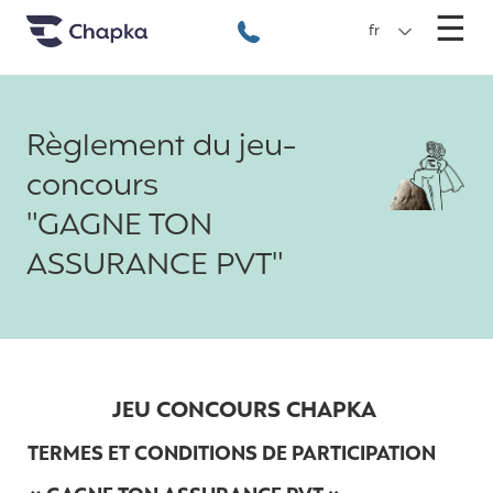
Chapka Assurances Voyages
Aller directement au contenu
M
☰
+33 1 74 85 50 50
fr
Règlement du jeu-
concours
"GAGNE TON
ASSURANCE PVT"
JEU CONCOURS CHAPKA
TERMES ET CONDITIONS DE PARTICIPATION