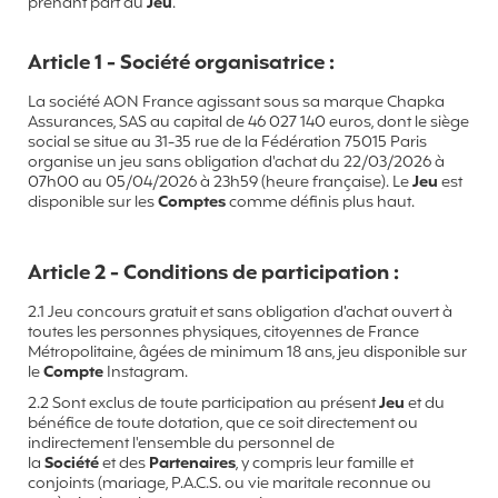
prenant part au
Jeu
.
Article 1 - Société organisatrice :
La société AON France agissant sous sa marque Chapka
Assurances, SAS au capital de 46 027 140 euros, dont le siège
social se situe au 31-35 rue de la Fédération 75015 Paris
organise un jeu sans obligation d'achat du 22/03/2026 à
07h00 au 05/04/2026 à 23h59 (heure française). Le
Jeu
est
disponible sur les
Comptes
comme définis plus haut.
Article 2 - Conditions de participation :
2.1 Jeu concours gratuit et sans obligation d’achat ouvert à
toutes les personnes physiques, citoyennes de France
Métropolitaine, âgées de minimum 18 ans, jeu disponible sur
le
Compte
Instagram.
2.2 Sont exclus de toute participation au présent
Jeu
et du
bénéfice de toute dotation, que ce soit directement ou
indirectement l'ensemble du personnel de
la
Société
et
des
Partenaires
, y compris leur famille et
conjoints (mariage, P.A.C.S. ou vie maritale reconnue ou