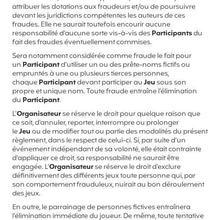
attribuer les dotations aux fraudeurs et/ou de poursuivre
devant les juridictions compétentes les auteurs de ces
fraudes. Elle ne saurait toutefois encourir aucune
responsabilité d'aucune sorte vis-à-vis des
Participants
du
fait des fraudes éventuellement commises.
Sera notamment considérée comme fraude le fait pour
un
Participant
d’utiliser un ou des prête-noms fictifs ou
empruntés à une ou plusieurs tierces personnes,
chaque
Participant
devant participer au
Jeu
sous son
propre et unique nom. Toute fraude entraîne l'élimination
du
Participant
.
L’
Organisateur
se réserve le droit pour quelque raison que
ce soit, d'annuler, reporter, interrompre ou prolonger
le
Jeu
ou de modifier tout ou partie des modalités du présent
règlement, dans le respect de celui-ci. Si, par suite d'un
événement indépendant de sa volonté, elle était contrainte
d'appliquer ce droit, sa responsabilité ne saurait être
engagée. L’
Organisateur
se réserve le droit d’exclure
définitivement des différents jeux toute personne qui, par
son comportement frauduleux, nuirait au bon déroulement
des jeux.
En outre, le parrainage de personnes fictives entraînera
l’élimination immédiate du joueur. De même, toute tentative