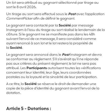
Un lot sera attribué au gagnant sélectionné par tirage au
sort le 8 avril 2026
.
Un tirage au sort sera effectué sous le
Post
avec l'application
CommentPicker
afin de définir le gagnant.
Le gagnant sera contacté par la
Société
par message
Instagram à l’issu du tirage au sort réalisé le lendemain de la
clôture. Si le gagnant ne se manifeste pas dans les 48h
suivant l'envoi de ce message, il sera considéré comme
ayant renoncé à son lot et le lot restera la propriété de
la
Société
.
Le gagnant sera annoncé dans le
Post
Instagram et devra
se conformer au règlement. S'il s'avérait qu'il ne réponde
pas aux critères du présent règlement, le lot ne sera pas
attribué. Les
Participants
autorisent toutes les vérifications
concernant leur identité, leur âge, leurs coordonnées
postales ou la loyauté et la sincérité de leur participation.
A ce titre, la
Société
se réserve le droit de demander une
copie de la pièce d'identité du gagnant avant l'envoi de la
dotation.
Article 5 - Dotations :