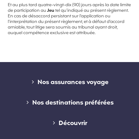
Et au plus tard quatre-vingt-dix (90) jours après la date limite
de participation au
Jeu
tel qu’indiqué au présent règlement.
En cas de désaccord persistant sur l'application ou
l'interprétation du présent règlement, et à défaut d'accord
amiable, tout litige sera soumis au tribunal ayant droit,
auquel compétence exclusive est attribuée.
Liens divers
Nos assurances voyage
Assurance voyage courte durée
Nos destinations préférées
Assurance voyage longue durée
Assurance voyage en Australie
Découvrir
Assurance voyage annuelle
Assurance voyage au Canada