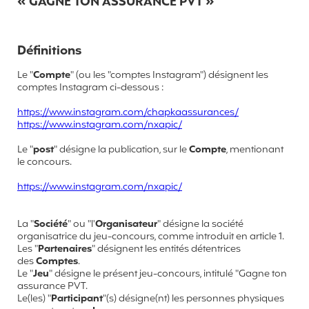
« GAGNE TON ASSURANCE PVT »
Définitions
Le "
Compte
" (ou les "comptes Instagram") désignent les
comptes Instagram ci-dessous :
https://www.instagram.com/chapkaassurances/
https://www.instagram.com/nxapic/
Le "
post
" désigne la publication, sur le
Compte
, mentionant
le concours.
https://www.instagram.com/nxapic/
La "
Société
" ou "l'
Organisateur
" désigne la société
organisatrice du jeu-concours, comme introduit en article 1.
Les "
Partenaires
" désignent les entités détentrices
des
Comptes
.
Le "
Jeu
" désigne le présent jeu-concours, intitulé "Gagne ton
assurance PVT.
Le(les) "
Participant
"(s) désigne(nt) les personnes physiques