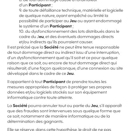
8. de tout dommage causé à l'ordinateur
d'un
Participant
;
9. de toute défaillance technique, matérielle et logicielle
de quelque nature, ayant empêché ou limité la
possibilité de participer au
Jeu
ou ayant endommagé
le système d'un
Participant
;
10. du dysfonctionnement des lots distribués dans le
cadre du J
eu
, et des éventuels dommages directs
et/ou indirects qu'ils pourraient causer.
Il est précisé que la
Société
ne peut être tenue responsable
de tout dommage direct ou indirect issu d’une interruption,
d’un dysfonctionnement quel qu’il soit et ce pour quelque
raison que ce soit, ou encore de tout dommage direct qui
résulterait, d’une façon quelconque, d’une connexion au site
développé dans le cadre de ce
Jeu
.
Il appartient à tout
Participant
de prendre toutes les
mesures appropriées de façon à protéger ses propres
données et/ou logiciels stockés sur son équipement
informatique contre toute atteinte.
La
Société
pourra annuler tout ou partie du
Jeu
, s'il apparaît
que des fraudes sont intervenues sous quelque forme que
ce soit, notamment de manière informatique ou de la
détermination des gagnants.
Elle se réserve, dans cette hypothèse, le droit de ne pas