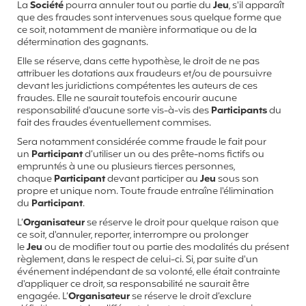
La
Société
pourra annuler tout ou partie du
Jeu
, s'il apparaît
que des fraudes sont intervenues sous quelque forme que
ce soit, notamment de manière informatique ou de la
détermination des gagnants.
Elle se réserve, dans cette hypothèse, le droit de ne pas
attribuer les dotations aux fraudeurs et/ou de poursuivre
devant les juridictions compétentes les auteurs de ces
fraudes. Elle ne saurait toutefois encourir aucune
responsabilité d'aucune sorte vis-à-vis des
Participants
du
fait des fraudes éventuellement commises.
Sera notamment considérée comme fraude le fait pour
un
Participant
d’utiliser un ou des prête-noms fictifs ou
empruntés à une ou plusieurs tierces personnes,
chaque
Participant
devant participer au
Jeu
sous son
propre et unique nom. Toute fraude entraîne l'élimination
du
Participant
.
L’
Organisateur
se réserve le droit pour quelque raison que
ce soit, d'annuler, reporter, interrompre ou prolonger
le
Jeu
ou de modifier tout ou partie des modalités du présent
règlement, dans le respect de celui-ci. Si, par suite d'un
événement indépendant de sa volonté, elle était contrainte
d'appliquer ce droit, sa responsabilité ne saurait être
engagée. L’
Organisateur
se réserve le droit d’exclure