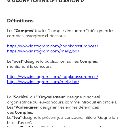
« GAGNE TON BILLET D'AVION »
Définitions
Les "
Comptes
" (ou les "comptes Instagram") désignent les
comptes Instagram ci-dessous :
https://www.instagram.com/chapkaassurances/
https://www.instagram.com/melly_ba/
Le "
post
" désigne la publication, sur les
Comptes
,
mentionant le concours.
https://www.instagram.com/chapkaassurances/
https://www.instagram.com/melly_ba/
La "
Société
" ou "l'
Organisateur
" désigne la société
organisatrice du jeu-concours, comme introduit en article 1.
Les "
Partenaires
" désignent les entités détentrices
des
Comptes
.
Le "
Jeu
" désigne le présent jeu-concours, intitulé "Gagne ton
billet d'avion".