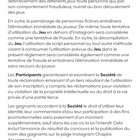
définitivement des différents jeux toute personne qui, par
son comportement frauduleux, nuirait au bon déroulement
des jeux.
En outre, le parrainage de personnes fictives entraînera
l’élimination immédiate du joueur. De même, toute tentative
d’utilisation du
Jeu
en dehors d’Instagram sera considérée
comme une tentative de fraude. En outre, la décompilation
du
Jeu
, l’utilisation de script personnel ou tout autre méthode
visant à contourner l’utilisation prévue du
Jeu
dans le
présent règlement sera considérée également comme une
tentative de fraude et entrainera l’élimination immédiate et
sans recours du joueur.
Les
Participants
garantissent et exonèrent la
Société
de
toute réclamation émanant d'un tiers résultant de l'utilisation
de son inscription, y compris, les réclamations pour violation
ou violation de la propriété intellectuelle ou du droit à la vie
privée d’une partie tierce.
Les gagnants accordent à la
Société
le droit d'utiliser leur
identité, leur commentaire et/ou leur participation à des fins
promotionnelles sans paiement d'un montant
supplémentaire, sauf dans les cas où la loi l'interdit. Cela
inclut l’annonce du résultat du concours et la publication du
nom des gagnants sur la page Instagram Chapka