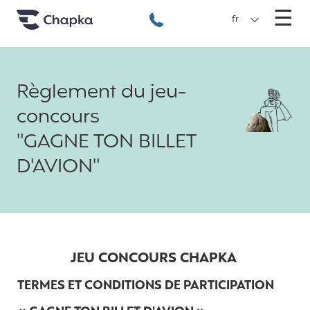
Chapka Assurances Voyages
Aller directement au contenu
M
☰
+33 1 74 85 50 50
fr
Règlement du jeu-
concours
"GAGNE TON BILLET
D'AVION"
JEU CONCOURS CHAPKA
TERMES ET CONDITIONS DE PARTICIPATION