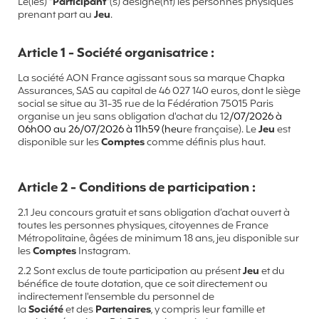
Le(les) "
Participant
"(s) désigne(nt) les personnes physiques
prenant part au
Jeu
.
Article 1 - Société organisatrice :
La société AON France agissant sous sa marque Chapka
Assurances, SAS au capital de 46 027 140 euros, dont le siège
social se situe au 31-35 rue de la Fédération 75015 Paris
organise un jeu sans obligation d'achat du 12
/07/2026 à
06h00 au 26/07/2026 à 11h59 (heu
re française). Le
Jeu
est
disponible sur les
Comptes
comme définis plus haut.
Article 2 - Conditions de participation :
2.1 Jeu concours gratuit et sans obligation d’achat ouvert à
toutes les personnes physiques, citoyennes de France
Métropolitaine, âgées de minimum 18 ans, jeu disponible sur
les
Comptes
Instagram.
2.2 Sont exclus de toute participation au présent
Jeu
et du
bénéfice de toute dotation, que ce soit directement ou
indirectement l'ensemble du personnel de
la
Société
et
des
Partenaires
, y compris leur famille et