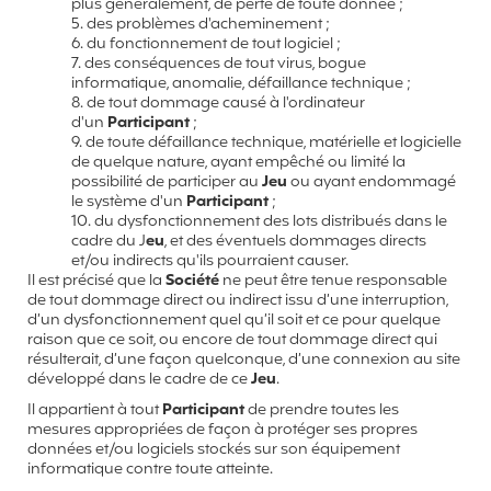
plus généralement, de perte de toute donnée ;
5. des problèmes d'acheminement ;
6. du fonctionnement de tout logiciel ;
7. des conséquences de tout virus, bogue
informatique, anomalie, défaillance technique ;
8. de tout dommage causé à l'ordinateur
d'un
Participant
;
9. de toute défaillance technique, matérielle et logicielle
de quelque nature, ayant empêché ou limité la
possibilité de participer au
Jeu
ou ayant endommagé
le système d'un
Participant
;
10. du dysfonctionnement des lots distribués dans le
cadre du J
eu
, et des éventuels dommages directs
et/ou indirects qu'ils pourraient causer.
Il est précisé que la
Société
ne peut être tenue responsable
de tout dommage direct ou indirect issu d’une interruption,
d’un dysfonctionnement quel qu’il soit et ce pour quelque
raison que ce soit, ou encore de tout dommage direct qui
résulterait, d’une façon quelconque, d’une connexion au site
développé dans le cadre de ce
Jeu
.
Il appartient à tout
Participant
de prendre toutes les
mesures appropriées de façon à protéger ses propres
données et/ou logiciels stockés sur son équipement
informatique contre toute atteinte.