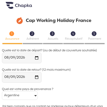
Chapka Assurances Voyages
Aller directement au contenu
Cap Working Holiday France
1
2
3
4
5
Assurance
Adhérent
Assurés
Récapitulatif
Paiement
Quelle est la date de départ? (ou de début de couverture souhaitée)
Quelle est la date de retour? (12 mois maximum)
Quel est votre pays de provenance ?
Argentine
J'ai bien compris que ce contrat ne s'adresse qu'aux détenteurs d'un visa