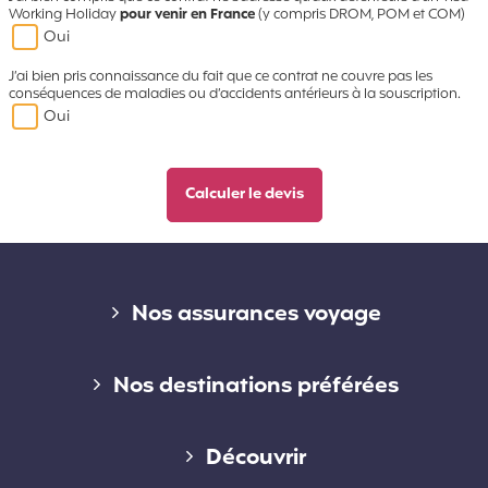
Working Holiday
pour venir en France
(y compris DROM, POM et COM)
Oui
J’ai bien pris connaissance du fait que ce contrat ne couvre pas les
conséquences de maladies ou d’accidents antérieurs à la souscription.
Oui
Liens divers
Nos assurances voyage
Assurance voyage courte durée
Nos destinations préférées
Assurance voyage longue durée
Assurance voyage en Australie
Découvrir
Assurance voyage annuelle