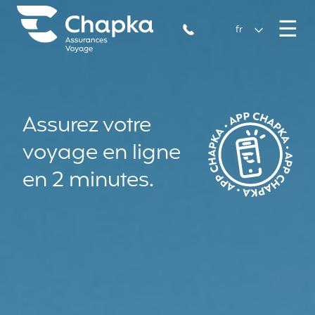
Chapka Assurances Voyages
Aller directement au contenu
M
☰
+33 1 74 85 50 50
fr
Assurez votre
voyage en ligne
en 2 minutes.