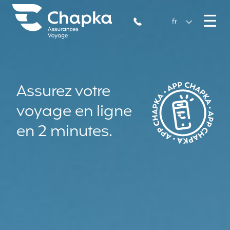
Chapka Assurances Voyages
Aller directement au contenu
M
☰
+33 1 74 85 50 50
fr
Assurez votre
voyage en ligne
en 2 minutes.