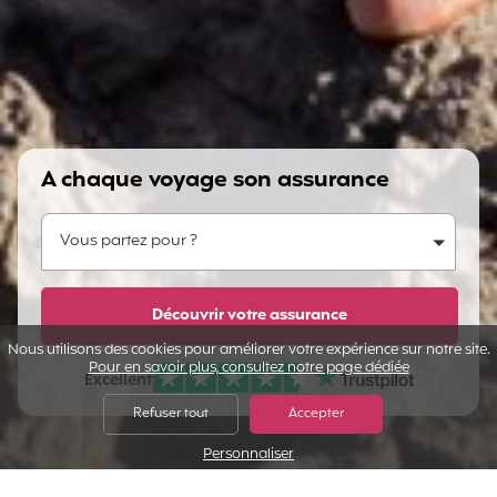
A chaque voyage son assurance
Vous partez pour ?
Vous partez pour ?
Dites-nous en plus...
Découvrir votre assurance
Nous utilisons des cookies pour améliorer votre expérience sur notre site.
Pour en savoir plus, consultez notre page dédiée
Excellent
Note sur Avis vérifiés :
Refuser tout
Accepter
Personnaliser