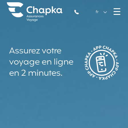
Chapka Assurances Voyages
Aller directement au contenu
M
☰
+33 1 74 85 50 50
fr
Assurez votre
voyage en ligne
en 2 minutes.