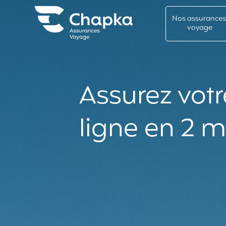
Chapka Assurances Voyages
Aller directement au contenu
Nos assurance
voyage
Assurez vot
ligne en 2 m