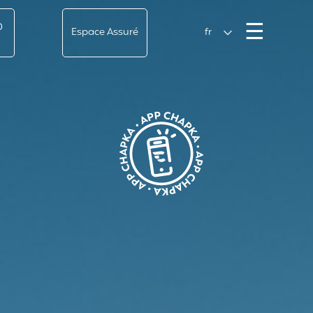
Men
☰
0
Espace Assuré
fr