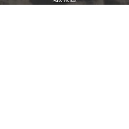
Personnaliser
Au fait, on ne s'est pas présenté!
On vous dit tout sur notre métier
On négocie des contrats
On est disponible pour
d'assurance
sur-mesure
traiter les urgences
.
avec des garanties solides
et au meilleur prix.