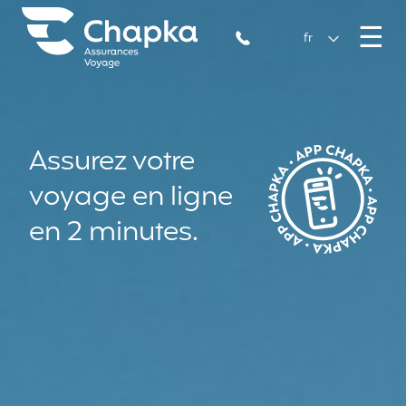
Chapka Assurances Voyages
Aller directement au contenu
M
☰
+33 1 74 85 50 50
fr
Assurez votre
voyage en ligne
en 2 minutes.