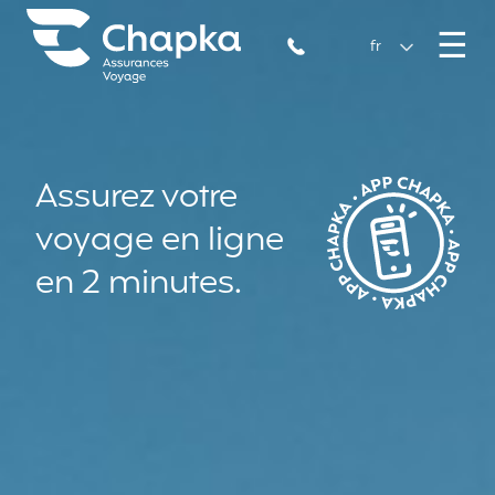
Chapka Assurances Voyages
Aller directement au contenu
M
☰
+33 1 74 85 50 50
fr
Assurez votre
voyage en ligne
en 2 minutes.