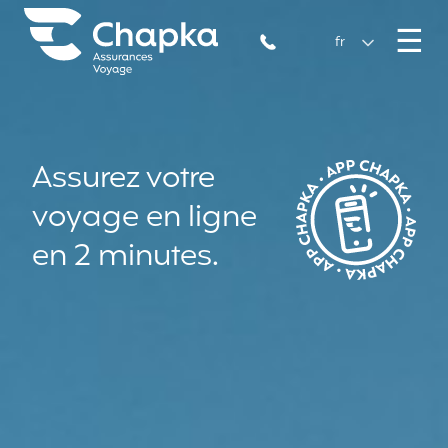
Chapka Assurances Voyages
Aller directement au contenu
M
☰
+33 1 74 85 50 50
fr
Assurez votre
voyage en ligne
en 2 minutes.