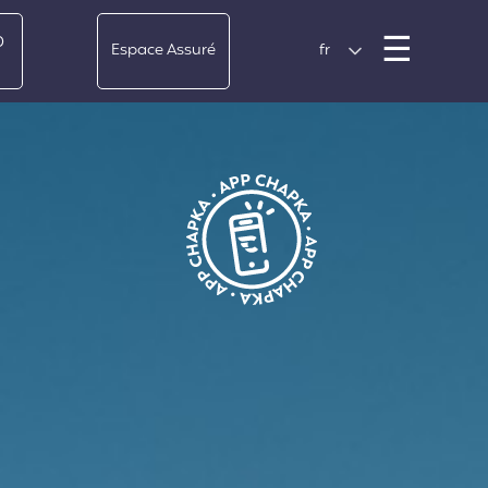
Men
☰
0
Espace Assuré
fr