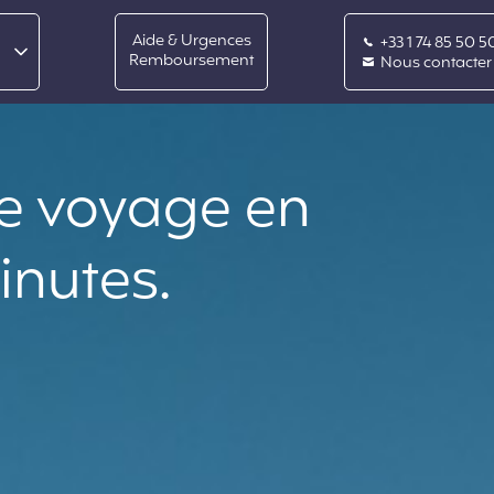
s
Aide & Urgences
+33 1 74 85 50 5
Remboursement
Nous contacter
re voyage en
inutes.