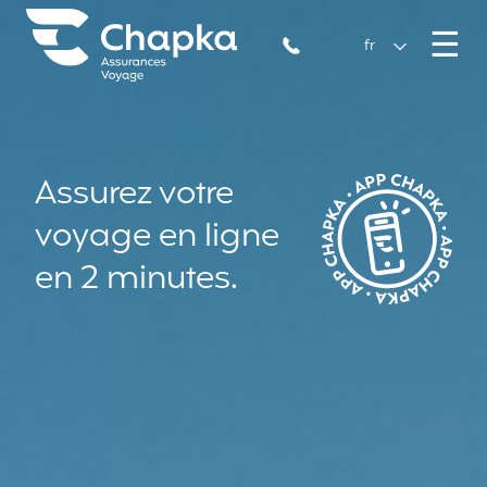
Chapka Assurances Voyages
Aller directement au contenu
M
☰
+33 1 74 85 50 50
fr
Assurez votre
voyage en ligne
en 2 minutes.