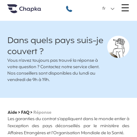
Chapka Assurances Voyages
Aller directement au contenu
M
☰
+33 1 74 85 50 50
fr
Dans quels pays suis-je
couvert ?
Vous n’avez toujours pas trouvé la réponse à
votre question ? Contactez notre service client.
Nos conseillers sont disponibles du lundi au
vendredi de 9h à 19h.
Aide
>
FAQ
>
Réponse
Les garanties du contrat s’appliquent dans le monde entier à
l’exception des pays déconseillés par le ministère des
Affaires Etrangères et l’Organisation Mondiale de la Santé.